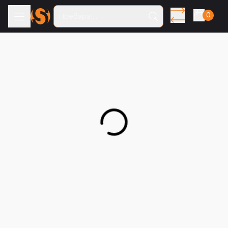
0
Пребарај...