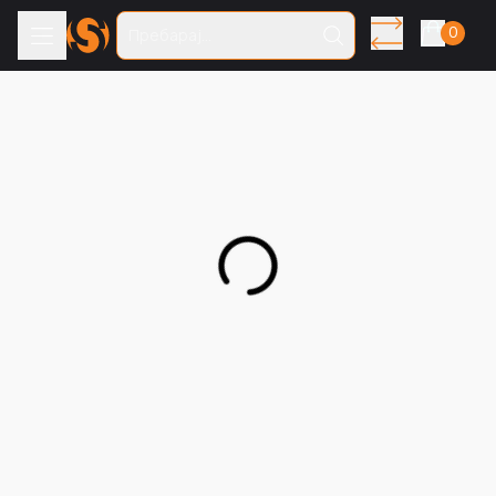
0
Пребарај...