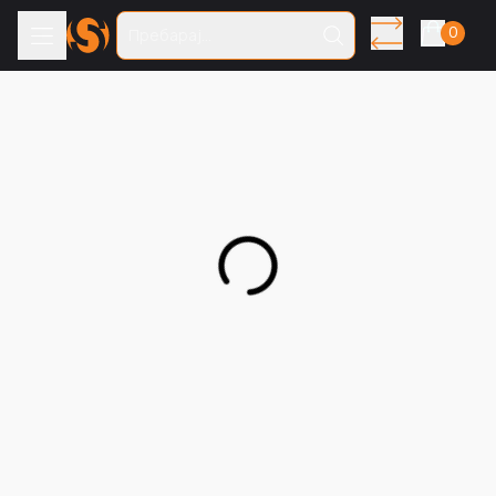
0
Пребарај...