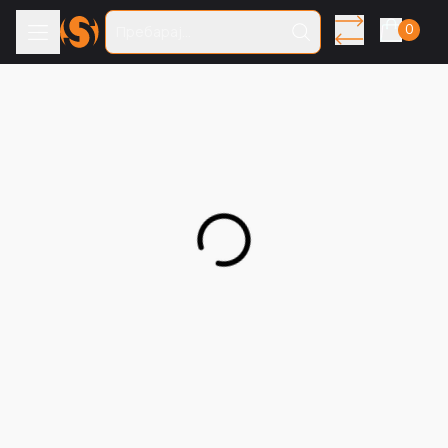
0
Пребарај...